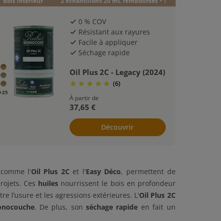
Bois intérieur
2 échantillons 20 mL remboursés * !
0 % COV
check
Résistant aux rayures
check
Facile à appliquer
check
Séchage rapide
check
Oil Plus 2C - Legacy (2024)
(6)
+25
À partir de
37,65 €
Découvrir
 comme l'
Oil Plus 2C
et l'
Easy Déco
, permettent de
rojets. Ces
huiles
nourrissent le bois en profondeur
re l’usure et les agressions extérieures. L'
Oil Plus 2C
nocouche
. De plus, son
séchage rapide
en fait un