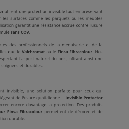
or
offrent une protection invisible tout en préservant
our les surfaces comme les parquets ou les meubles
lisation garantit une résistance accrue contre l’usure
ormule
sans COV
.
tes des professionnels de la menuiserie et de la
lles que le
Valchromat
ou le
Finsa Fibracolour
. Nos
spectant l'aspect naturel du bois, offrant ainsi une
s soignées et durables.
t invisible, une solution parfaite pour ceux qui
tégeant de l'usure quotidienne. L'
Invisible Protector
rcer encore davantage la protection. Des produits
ur Finsa Fibracolour
permettent de décorer et de
ction durable.