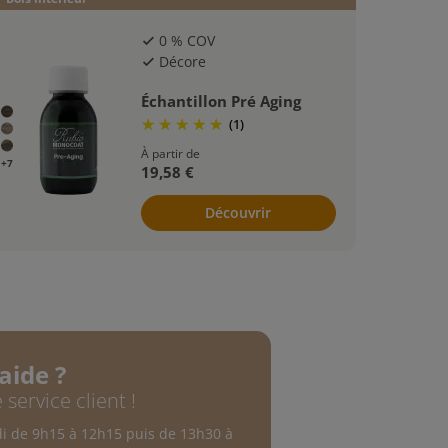
0 % COV
check
Décore
check
Échantillon Pré Aging
(1)
À partir de
+7
19,58 €
Découvrir
aide ?
 service client !
di de 9h15 à 12h15 puis de 13h30 à