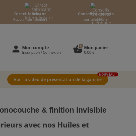
Direct fabricant
Conseils d'experts
Aucun intermédiaire
par téléphone
0
person
shopping_basket
Mon compte
Mon panier
Inscription / Connexion
0,00 €
NOUVEAU !
Voir la vidéo de présentation de la gamme
monocouche & finition invisible
rieurs avec nos Huiles et