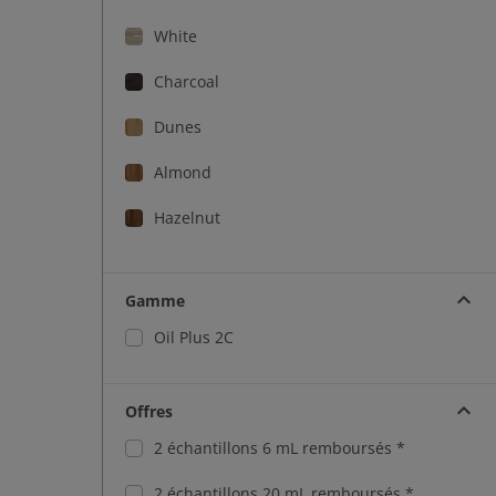
White
Charcoal
Dunes
Almond
Hazelnut
Dark Roast
Gamme
Light Roast
Oil Plus 2C
Black
Castle Brown - Juste pour Chêne
Offres
Dulce
2 échantillons 6 mL remboursés *
Antique Bronze
2 échantillons 20 mL remboursés *