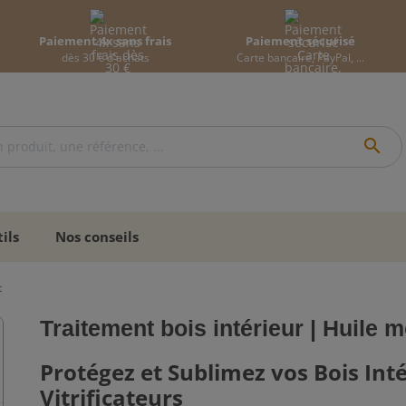
Paiement 4x sans frais
Paiement sécurisé
dès 30 € d'achats
Carte bancaire, PayPal, ...
search
ils
Nos conseils
t
Traitement bois intérieur | Huile 
Protégez et Sublimez vos Bois Inté
Vitrificateurs