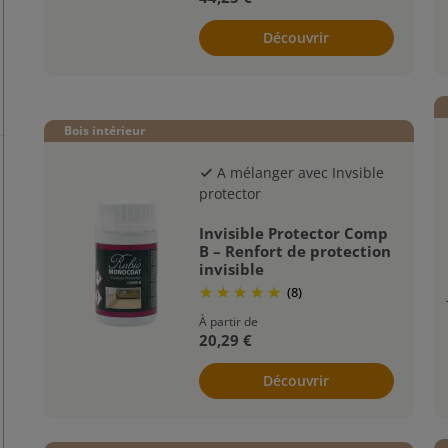
Découvrir
Bois intérieur
A mélanger avec Invsible
check
protector
Invisible Protector Comp
B – Renfort de protection
invisible
(8)
À partir de
20,29 €
Découvrir