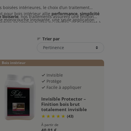
s boisées intérieures, le choix d’un traitement
 pour bois intérieur allie
performance, simplicité
 boiserie
, nos traitements assurent une finition
ie monocouche innovante, une seule application
ibles en version huilée ou vitrifiée, ils s’adaptent à
promettre son apparence.
Trier par
sort
Bois intérieur
Invisible
check
Protège
check
Facile à appliquer
check
Invisible Protector –
Finition bois brut
totalement invisible
(43)
À partir de
40,01 €