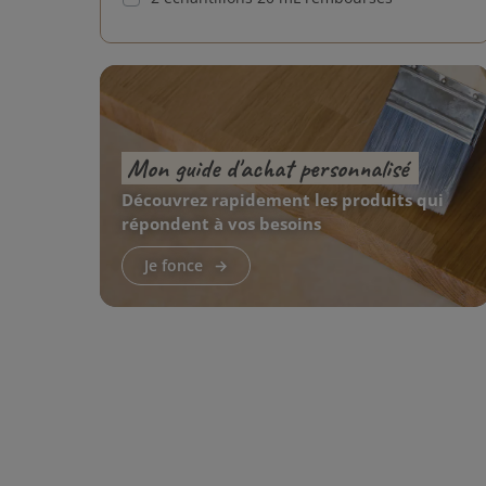
Aqua
Ash Grey
Biscuit - Juste pour Chêne
Mon guide d'achat personnalisé
Dark Oak - Juste pour Chêne
Découvrez rapidement les produits qui
Cherry Coral
répondent à vos besoins
Cinnamon Brown
Je fonce
Cornsilk
Cotton White
Gris Belge
Havanna
Ice Brown