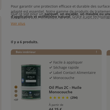
Pour garantir une protection efficace et durable des surface
adapté est essentiel. Notre gamme de produits de traitement
Que ce soit pour un
parquet, un escalier, un meuble ou une
d’application et esthétisme naturel
. Grâce à une technolog
résistante à l’eau, aux taches et à l’usure quotidienne. Dispon
suffit pour nourrir, protéger et sublimer le bois, sans com
Voir plus
tous les besoins et styles de décoration intérieure.
Il y a 6 produits.
Bois intérieur
!
Facile à appliquer
check
Séchage rapide
check
Label Contact Alimentaire
check
Monocouche
check
Oil Plus 2C - Huile
Monocouche
(294)
+37
À partir de
44,25 €