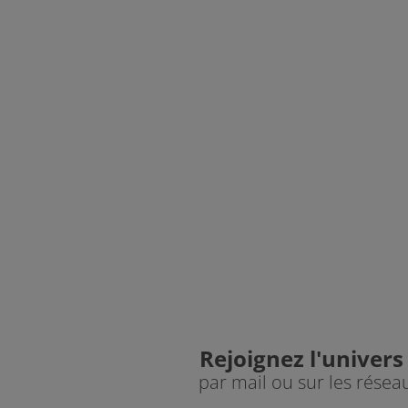
Vanilla
Velvet Green
Walnut - Juste pour Chêne
Sapphire
Affogato
Arabica
Cocoa
Cortado
Fern
Golden hour
Rejoignez l'univers
Honey
par mail ou sur les résea