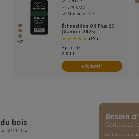
Décore
check
0 % COV
check
Monocouche
check
Échantillon Oil Plus 2C
(Gamme 2025)
(101)
+37
À partir de
2,00 €
Découvrir
Besoin d'
 du bois
Contactez le
ux sociaux
du lundi au jeu