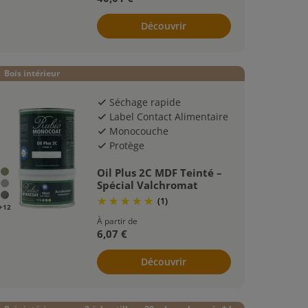
Découvrir
Bois intérieur
Séchage rapide
check
Label Contact Alimentaire
check
Monocouche
check
Protège
check
Oil Plus 2C MDF Teinté –
Spécial Valchromat
(1)
+12
À partir de
6,07 €
Découvrir