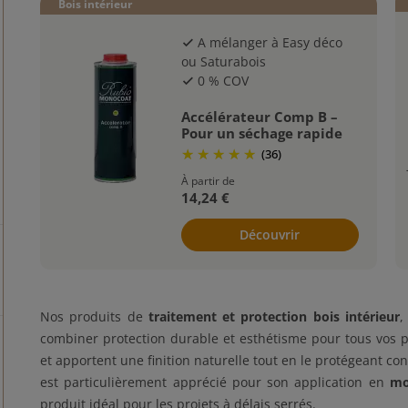
Bois intérieur
A mélanger à Easy déco
check
ou Saturabois
0 % COV
check
Accélérateur Comp B –
Pour un séchage rapide
(36)
À partir de
14,24 €
Découvrir
Nos produits de
traitement et protection bois intérieur
,
combiner protection durable et esthétisme pour tous vos p
et apportent une finition naturelle tout en le protégeant cont
est particulièrement apprécié pour son application en
mo
produit idéal pour les projets à délais serrés.