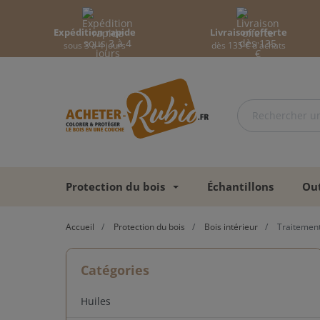
Expédition rapide
Livraison offerte
sous 3 à 4 jours
dès 135 € d'achats
Protection du bois
Échantillons
Out
Accueil
Protection du bois
Bois intérieur
Traitemen
Catégories
Huiles