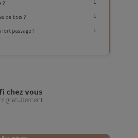
s ?
es de bois ?
à fort passage ?
fi chez vous
ons gratuitement
Bois intérieur