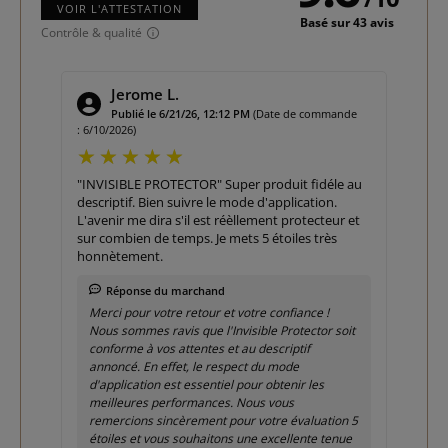
VOIR L'ATTESTATION
Basé sur 43 avis
Contrôle & qualité
Jerome L.
e :
Publié le 6/21/26, 12:12 PM
(Date de commande
: 6/10/2026)
5/5/2
"INVISIBLE PROTECTOR" Super produit fidéle au
Exac
descriptif. Bien suivre le mode d'application.
L'avenir me dira s'il est réèllement protecteur et
sur combien de temps. Je mets 5 étoiles très
Me
honnètement.
qu
att
Réponse du marchand
Merci pour votre retour et votre confiance !
Nous sommes ravis que l'Invisible Protector soit
conforme à vos attentes et au descriptif
annoncé. En effet, le respect du mode
d'application est essentiel pour obtenir les
meilleures performances. Nous vous
remercions sincèrement pour votre évaluation 5
étoiles et vous souhaitons une excellente tenue