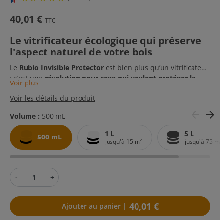
40,01 €
TTC
Le vitrificateur écologique qui préserve
l'aspect naturel de votre bois
Le
Rubio Invisible Protector
est bien plus qu’un vitrificateur
: c’est une
révolution pour ceux qui veulent protéger le
Voir plus
bois sans jamais trahir son apparence
. Grâce à sa
Voir les détails du produit
formulation à base de résine végétale
, ce produit offre une
protection durable tout en conservant l’aspect brut, poncé
arrow_back
arrow_forward
(43 avis)
Volume :
500 mL
et naturel du bois
, sans aucun effet mouillé ni changement
de teinte.
1 L
5 L
500 mL
jusqu'à 15 m²
jusqu'à 75 m
-
+
40,01 €
Ajouter au panier |