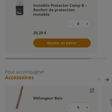
Invisible Protector Comp B –
Renfort de protection
invisible
-
+
20,29 €
Ajouter au panier
Pour accompagner
Accessoires
arrow_back
arrow_forward
open_in_new
Mélangeur Bois
-
+