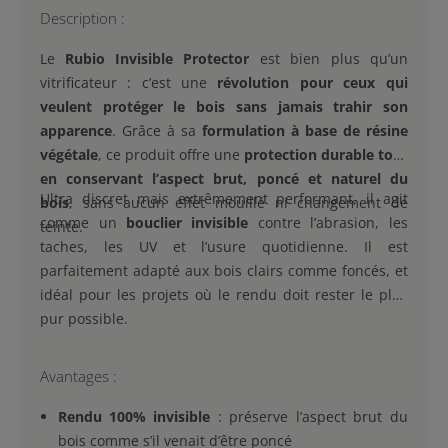
Description :
Le
Rubio Invisible Protector
est bien plus qu’un
vitrificateur : c’est une
révolution pour ceux qui
veulent protéger le bois sans jamais trahir son
apparence
. Grâce à sa
formulation à base de résine
végétale
, ce produit offre une
protection durable tout
en conservant l’aspect brut, poncé et naturel du
Ultra discret mais extrêmement performant, il agit
bois
, sans aucun effet mouillé ni changement de
comme un
bouclier invisible
contre l’abrasion, les
teinte.
taches, les UV et l’usure quotidienne. Il est
parfaitement adapté aux bois clairs comme foncés, et
idéal pour les projets où le rendu doit rester le plus
pur possible.
Avantages :
Rendu 100% invisible
: préserve l’aspect brut du
bois comme s’il venait d’être poncé