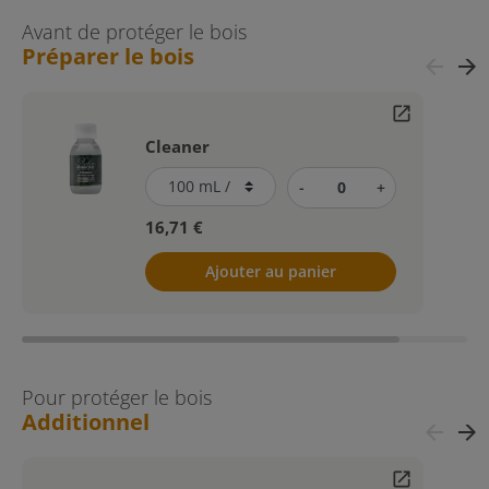
Avant de protéger le bois
Préparer le bois
arrow_back
arrow_forward
open_in_new
Cleaner
-
+
16,71 €
Ajouter au panier
Pour protéger le bois
Additionnel
arrow_back
arrow_forward
open_in_new