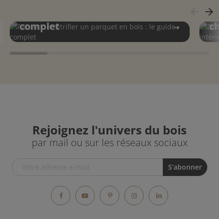
Rénover et vitrifier un
Dé
arrow_back
arrow_forward
parquet en bois : le guide
t
complet
c
Rejoignez l'univers du bois
par mail ou sur les réseaux sociaux
Facebook
YouTube
Pinterest
Instagram
LinkedIn