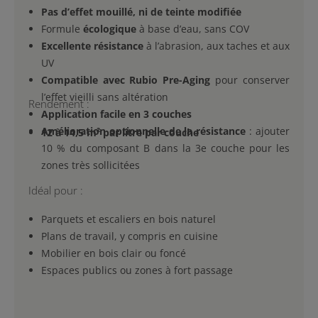
Pas d’effet mouillé, ni de teinte modifiée
Formule
écologique
à base d’eau, sans COV
Excellente résistance
à l’abrasion, aux taches et aux
UV
Compatible avec Rubio Pre-Aging
pour conserver
l’effet vieilli sans altération
Rendement :
Application facile en 3 couches
Amélioration optionnelle de la résistance
: ajouter
12 à 14,5 m² par litre par couche
10 % du composant B dans la 3e couche pour les
zones très sollicitées
Idéal pour :
Parquets et escaliers en bois naturel
Plans de travail, y compris en cuisine
Mobilier en bois clair ou foncé
Espaces publics ou zones à fort passage