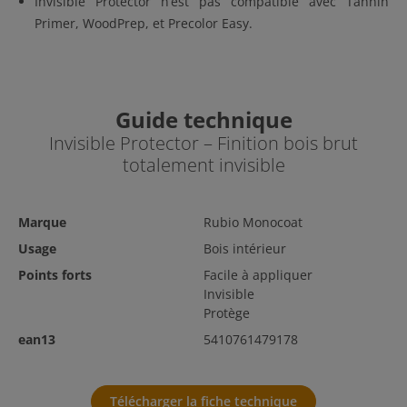
Invisible Protector n’est pas compatible avec Tannin
Primer, WoodPrep, et Precolor Easy.
Guide technique
Invisible Protector – Finition bois brut
totalement invisible
Marque
Rubio Monocoat
Usage
Bois intérieur
Points forts
Facile à appliquer
Invisible
Protège
ean13
5410761479178
Télécharger la fiche technique