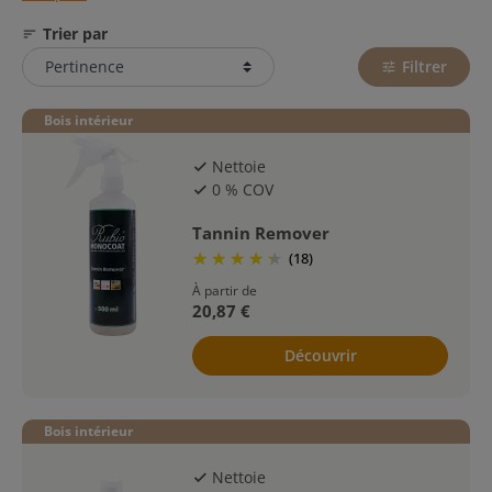
rapide, sur tous bois intérieurs traités.
Trier par
sort
Filtrer
tune
Bois intérieur
Nettoie
check
0 % COV
check
Tannin Remover
(18)
À partir de
20,87 €
Découvrir
Bois intérieur
Nettoie
check