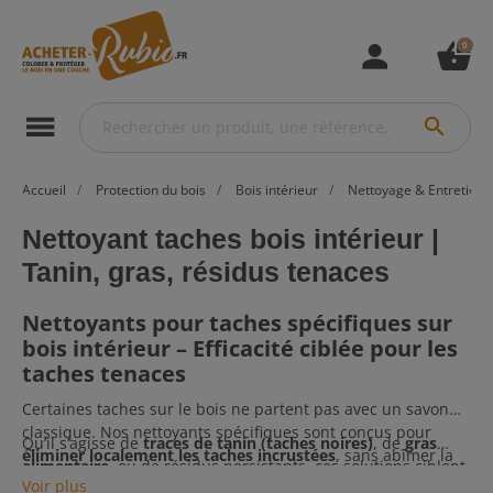
0
person
shopping_basket
menu
search
Accueil
Protection du bois
Bois intérieur
Nettoyage & Entretien
Nettoyant taches bois intérieur |
Tanin, gras, résidus tenaces
Nettoyants pour taches spécifiques sur
bois intérieur – Efficacité ciblée pour les
taches tenaces
Certaines taches sur le bois ne partent pas avec un savon
classique. Nos nettoyants spécifiques sont conçus pour
Qu’il s’agisse de
traces de tanin (taches noires)
, de
gras
éliminer localement les taches incrustées
, sans abîmer la
alimentaire
, ou de résidus persistants, ces solutions ciblent
finition ni agresser le support.
Voir plus
chaque type de salissure pour un nettoyage efficace et