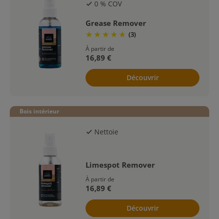
0 % COV
check
Grease Remover
(3)
À partir de
16,89 €
Découvrir
Bois intérieur
Nettoie
check
Limespot Remover
À partir de
16,89 €
Découvrir