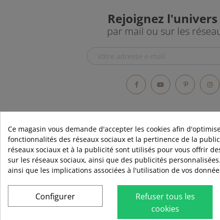
Rejoignez l'univers
Country Green
par mail ou sur les résea
Deep Taupe
Dirty Grey
Fjord Blue
Facebook
YouTube
Pintere
In
Forest Green
Green Grey
Ce magasin vous demande d'accepter les cookies afin d'optimise
Ice Blue
fonctionnalités des réseaux sociaux et la pertinence de la publici
réseaux sociaux et à la publicité sont utilisés pour vous offrir d
RUBIO
Misty Grey
sur les réseaux sociaux, ainsi que des publicités personnalisées
Qui sommes
ainsi que les implications associées à l'utilisation de vos donné
Navy Blue
Contact
Blog
Configurer
Refuser tous les
Oslo Ochre
cookies
Distributeur
Rubio Monocoat Green