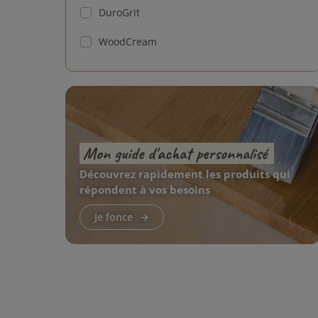
DuroGrit
Sweet Toffee
WoodCream
Swedish Red
Mocha Cream
Rich Almond
Blue Grey
Mon guide d'achat personnalisé
Creamy White
Découvrez rapidement les produits qui
répondent à vos besoins
Gravel Grey
Je fonce
Quiet Green
Aurora Blue
Burned Chocolate
Charming Grey