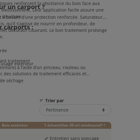
giques renforcent la résistance du bois face aux
ur un carport ?
 vieillissement. Leur application facile assure une
 structure.
 a besoin d’une protection renforcée. Saturateur,
s, qu’il s’agisse de nourrir en profondeur, de
 carports :
effet décoratif couvrant. Le bon traitement prolonge
n.
orée
ant traitement
 usage extérieur
inture) à l’aide d’un pinceau, rouleau ou
ec des solutions de traitement efficaces et
 de séchage
Trier par
sort
Bois extérieur
1 échantillon 30 ml remboursé* !
Entretien sans ponçage
check