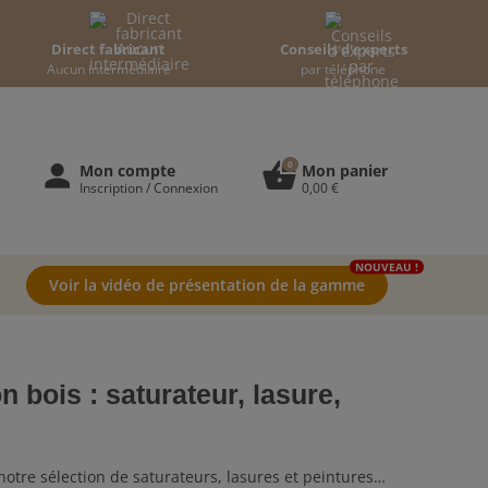
Direct fabricant
Conseils d'experts
Aucun intermédiaire
par téléphone
0
person
shopping_basket
Mon compte
Mon panier
Inscription / Connexion
0,00 €
NOUVEAU !
Voir la vidéo de présentation de la gamme
n bois : saturateur, lasure,
notre sélection de saturateurs, lasures et peintures