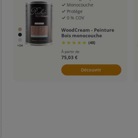
Monocouche
check
Protège
check
0 % COV
check
WoodCream - Peinture
Bois monocouche
(48)
+24
À partir de
75,03 €
Découvrir