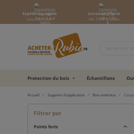
Expédition rapide
Livraison offerte
sous 3 à 4 jours
dès 135 € d'achats
Protection du bois
Échantillons
Out
Accueil
Supports d'application
Bois extérieur
Carpor
Filtrer par
Points forts