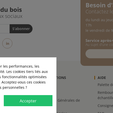
Besoin d'
 du bois
Contactez le
ux sociaux
du lundi au jeu
17h
le vendredi de 
Service après
st
stagram
LinkedIn
Au sujet d'une 
r les performances, les
té. Les cookies tiers liés aux
es fonctionnalités optimisées
INFORMATIONS
AIDE
. Acceptez-vous ces cookies
-nous
Livraison
Palette 
es personnelles ?
Retours
Rembour
échantil
Conditions Générales de
Accepter
Vente
Consigne
s