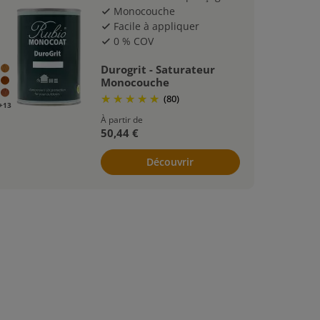
Monocouche
check
Facile à appliquer
check
0 % COV
check
Durogrit - Saturateur
Monocouche
(80)
+13
À partir de
50,44 €
Découvrir