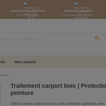
Paiement 4x sans frais
Paiement sécurisé
dès 30 € d'achats
Carte bancaire, PayPal, ...
search
ils
Nos conseils
t bois
Traitement carport bois | Protectio
peinture
Offrez à votre carport en bois une protection optimale avec 