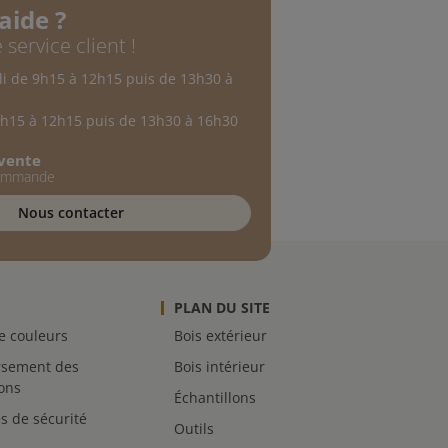
aide ?
 service client !
di de 9h15 à 12h15 puis de 13h30 à
9h15 à 12h15 puis de 13h30 à 16h30
-vente
commande
Nous contacter
PLAN DU SITE
de couleurs
Bois extérieur
sement des
Bois intérieur
lons
Échantillons
s de sécurité
Outils