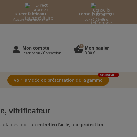
Direct fabricant
Conseils d'experts
Aucun intermédiaire
par téléphone
0
person
shopping_basket
Mon compte
Mon panier
Inscription / Connexion
0,00 €
NOUVEAU !
Voir la vidéo de présentation de la gamme
, vitrificateur
s adaptés pour un
entretien facile
, une
protection
 de salon, de chambre ou de bureau, nos solutions