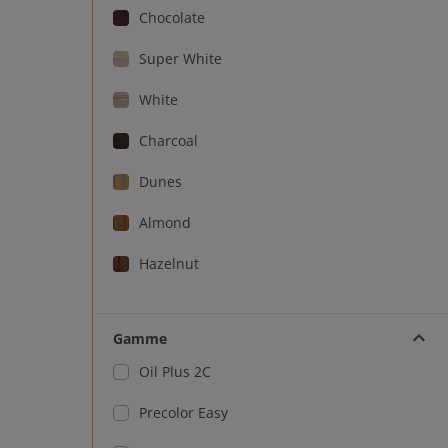
Chocolate
Super White
White
Charcoal
Dunes
Almond
Hazelnut
Dark Roast
Gamme
Light Roast
Oil Plus 2C
Black
Precolor Easy
Castle Brown - Juste pour Chêne