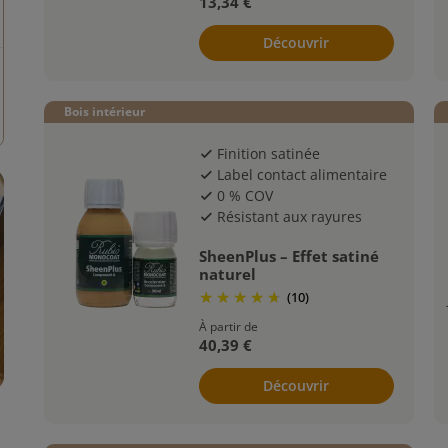
13,34 €
Découvrir
Bois intérieur
Finition satinée
check
Label contact alimentaire
check
0 % COV
check
Résistant aux rayures
check
SheenPlus – Effet satiné
naturel
(10)
À partir de
40,39 €
Découvrir