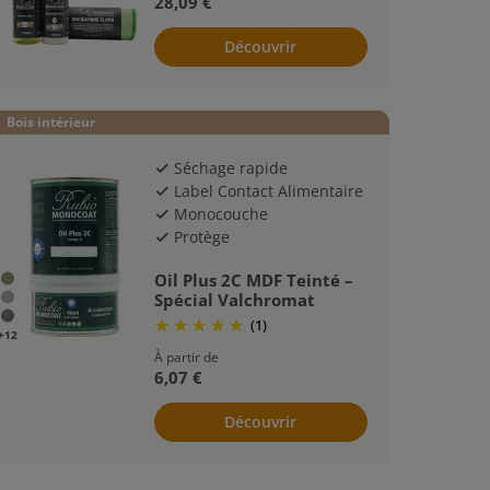
28,09 €
Découvrir
Bois intérieur
Séchage rapide
check
Label Contact Alimentaire
check
Monocouche
check
Protège
check
Oil Plus 2C MDF Teinté –
Spécial Valchromat
(1)
+12
À partir de
6,07 €
Découvrir