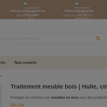
Paiement 4x sans frais
Paiement sécurisé
dès 30 € d'achats
Carte bancaire, PayPal, ...
search
ils
Nos conseils
er
Traitement meuble bois | Huile, cire
Protégez et sublimez vos
meubles en bois
avec des produit
durable
et un
rendu naturel
. Que ce soit pour des meubles
Voir plus