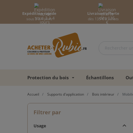
Expédition rapide
Livraison offerte
sous 3 à 4 jours
dès 135 € d'achats
Protection du bois
Échantillons
Out
Accueil
Supports d'application
Bois intérieur
Mobili
Filtrer par
Usage