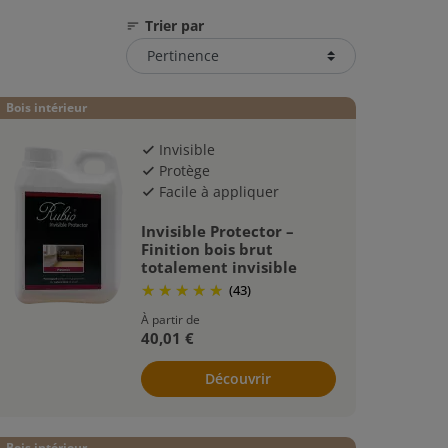
spect naturel du bois.
Trier par
sort
Bois intérieur
Invisible
check
Protège
check
Facile à appliquer
check
Invisible Protector –
Finition bois brut
totalement invisible
(43)
À partir de
40,01 €
Découvrir
Bois intérieur