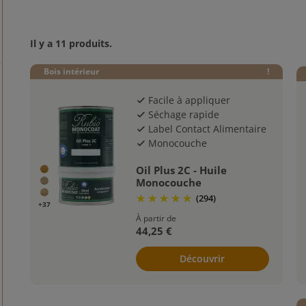
offrent une
finition lisse et résistante
tout en conservant l’a
Il y a 11 produits.
Bois intérieur
!
Facile à appliquer
check
Séchage rapide
check
Label Contact Alimentaire
check
Monocouche
check
Oil Plus 2C - Huile
Monocouche
(294)
+37
À partir de
44,25 €
Découvrir