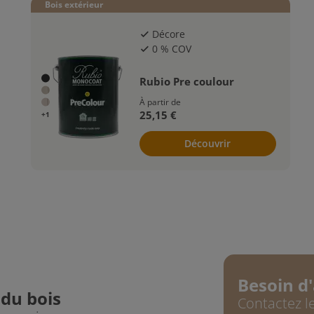
Bois extérieur
Décore
check
0 % COV
check
Rubio Pre coulour
À partir de
25,15 €
+1
Découvrir
Besoin d'
 du bois
Contactez le