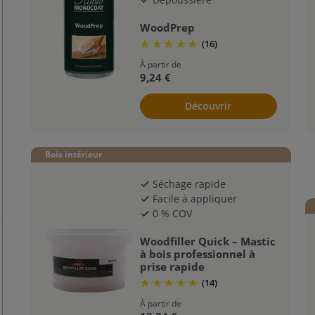
check
WoodPrep
(16)
À partir de
9,24 €
Découvrir
Bois intérieur
Séchage rapide
check
Facile à appliquer
check
0 % COV
check
Woodfiller Quick – Mastic
à bois professionnel à
prise rapide
(14)
À partir de