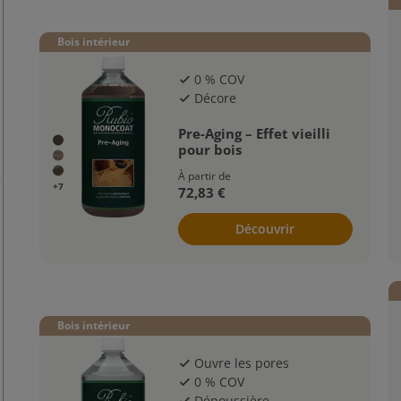
Bois intérieur
0 % COV
check
Décore
check
Pre-Aging – Effet vieilli
pour bois
À partir de
+7
72,83 €
Découvrir
Bois intérieur
Ouvre les pores
check
0 % COV
check
Dépoussière