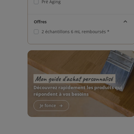
Pré Aging
Dulce
Ash Grey
Offres
Authentic #1
2 échantillons 6 mL remboursés *
Authentic #2
Authentic #3
Authentic #4
Mon guide d'achat personnalisé
Authentic #5
Découvrez rapidement les produits qui
Authentic #6
répondent à vos besoins
Dark Oak - Juste pour Chêne
Je fonce
Cotton White
Fumed Intense