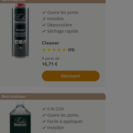
Ouvre les pores
check
Invisible
check
Dépoussière
check
Séchage rapide
check
Cleaner
(93)
À partir de
16,71 €
Découvrir
Bois intérieur
0 % COV
check
Ouvre les pores
check
Facile à appliquer
check
Invisible
check