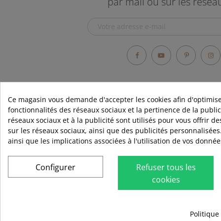
par mail ou sur les résea
Cocoa
Cortado
Fern
Facebook
YouTube
Pintere
In
Golden hour
Honey
Ce magasin vous demande d'accepter les cookies afin d'optimise
fonctionnalités des réseaux sociaux et la pertinence de la publici
Linen
réseaux sociaux et à la publicité sont utilisés pour vous offrir d
RUBIO
sur les réseaux sociaux, ainsi que des publicités personnalisées
Macchiato
Qui sommes
ainsi que les implications associées à l'utilisation de vos donné
Contact
Midnight Sky
Blog
Configurer
Refuser tous les
Mocha - juste pour chêne
cookies
Distributeur
Red Velvet
Avis
Politique
Shell Grey