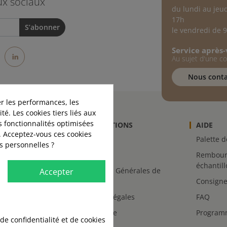
ux sociaux
du lundi au jeu
17h
le vendredi de 
Service après
st
stagram
LinkedIn
Au sujet d'une 
Nous conta
r les performances, les
té. Les cookies tiers liés aux
es fonctionnalités optimisées
INFORMATIONS
AIDE
. Acceptez-vous ces cookies
-nous
Livraison
Palette 
es personnelles ?
Retours
Rembour
échantil
Conditions Générales de
Accepter
Vente
Consigne
s
Mentions légales
FAQ
Plan du site
Programm
 de confidentialité et de cookies