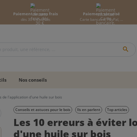
Paiement 4x sans frais
Paiement sécurisé
dès 30 € d'achats
Carte bancaire, PayPal, ...
search
ils
Nos conseils
s de l'application d'une huile sur bois
Conseils et astuces pour le bois
Ils en parlent
Top articles
Les 10 erreurs à éviter l
d'une huile sur bois