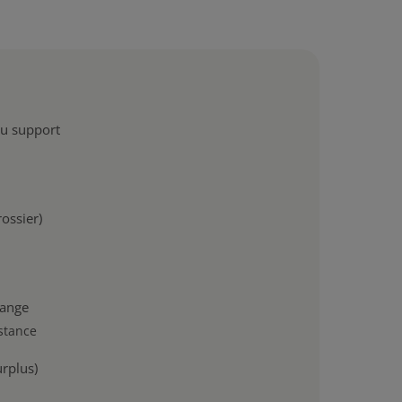
du support
ossier)
lange
istance
urplus)