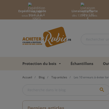
Expédition rapide
Livraison offerte
sous 3 à 4 jours
dès 135 € d'achats
Protection du bois
Échantillons
Out
Accueil
Blog
Top articles
Les 10 erreurs à éviter lor
search
Derniers articles