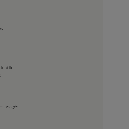
e
es
inutile
e
ons usagés