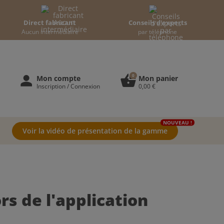
Direct fabricant
Conseils d'experts
Aucun intermédiaire
par téléphone
0
person
shopping_basket
Mon compte
Mon panier
Inscription / Connexion
0,00 €
NOUVEAU !
Voir la vidéo de présentation de la gamme
ors de l'application