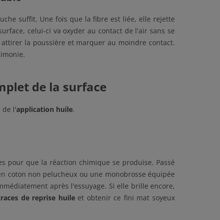
che suffit. Une fois que la fibre est liée, elle rejette
surface, celui-ci va oxyder au contact de l'air sans se
va attirer la poussière et marquer au moindre contact.
imonie.
mplet de la surface
 de l'
application huile
.
tes pour que la réaction chimique se produise. Passé
on en coton non pelucheux ou une monobrosse équipée
mmédiatement après l'essuyage. Si elle brille encore,
traces de reprise huile
et obtenir ce fini mat soyeux