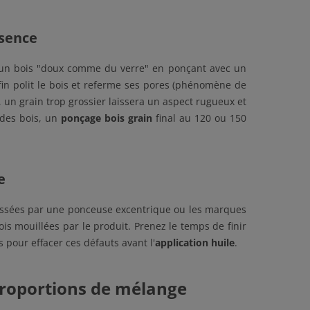
ssence
r un bois "doux comme du verre" en ponçant avec un
fin polit le bois et referme ses pores (phénomène de
se, un grain trop grossier laissera un aspect rugueux et
 des bois, un
ponçage bois grain
final au 120 ou 150
e
laissées par une ponceuse excentrique ou les marques
is mouillées par le produit. Prenez le temps de finir
pour effacer ces défauts avant l'
application huile
.
 proportions de mélange