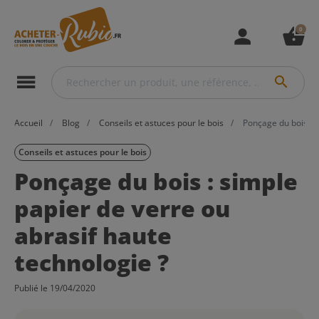
0
person
shopping_basket
menu
search
Accueil
Blog
Conseils et astuces pour le bois
Ponçage du bois : s
Conseils et astuces pour le bois
Ponçage du bois : simple
papier de verre ou
abrasif haute
technologie ?
Publié le 19/04/2020