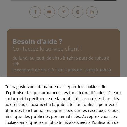
Facebook
YouTube
Pinterest
Instagram
LinkedIn
Besoin d'aide ?
Contactez le service client !
du lundi au jeudi de 9h15 à 12h15 puis de 13h30 à
17h
le vendredi de 9h15 à 12h15 puis de 13h30 à 16h30
Service après-vente
Au sujet d'une commande
Ce magasin vous demande d'accepter les cookies afin
d'optimiser les performances, les fonctionnalités des réseaux
Nous contacter
sociaux et la pertinence de la publicité. Les cookies tiers liés
aux réseaux sociaux et à la publicité sont utilisés pour vous
offrir des fonctionnalités optimisées sur les réseaux sociaux,
ainsi que des publicités personnalisées. Acceptez-vous ces
cookies ainsi que les implications associées à l'utilisation de