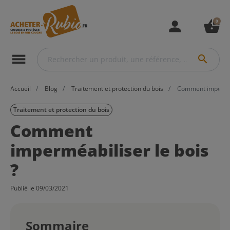
0
person
shopping_basket
menu
search
Accueil
Blog
Traitement et protection du bois
Comment imperméab
Traitement et protection du bois
Comment
imperméabiliser le bois
?
Publié le 09/03/2021
Sommaire