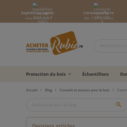
Expédition rapide
Livraison offerte
sous 3 à 4 jours
dès 135 € d'achats
Protection du bois
Échantillons
Out
Accueil
Blog
Conseils et astuces pour le bois
Commen
search
Derniers articles