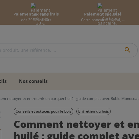
Paiement 4x sans frais
Paiement sécurisé
dès 30 € d'achats
Carte bancaire, PayPal, ...
search
ils
Nos conseils
t nettoyer et entretenir un parquet huilé : guide complet avec Rubio Monocoat
Conseils et astuces pour le bois
Entretien du bois
Comment nettoyer et en
huilé : guide complet a