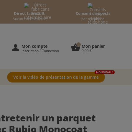
Direct fabricant
Conseils d'experts
Aucun intermédiaire
par téléphone
0
person
shopping_basket
Mon compte
Mon panier
Inscription / Connexion
0,00 €
NOUVEAU !
Voir la vidéo de présentation de la gamme
tretenir un parquet
vec Rubio Monocoat