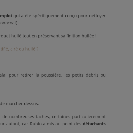
emploi
qui a été spécifiquement conçu pour nettoyer
onocoat).
uet huilé tout en préservant sa finition huilée !
ifié, ciré ou huilé ?
i pour retirer la poussière, les petits débris ou
 de marcher dessus.
r de nombreuses taches, certaines particulièrement
our autant, car Rubio a mis au point des
détachants