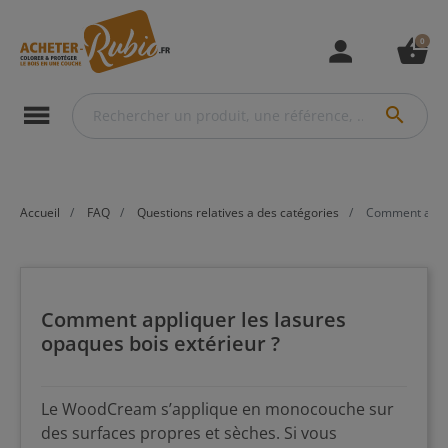
0
person
shopping_basket
menu
search
Accueil
FAQ
Questions relatives a des catégories
Comment appliq
Comment appliquer les lasures
opaques bois extérieur ?
Le WoodCream s’applique en monocouche sur
des surfaces propres et sèches. Si vous