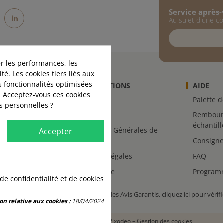
Service après
st
stagram
LinkedIn
Au sujet d'une 
r les performances, les
té. Les cookies tiers liés aux
es fonctionnalités optimisées
INFORMATIONS
AIDE
. Acceptez-vous ces cookies
-nous
Livraison
Palette 
es personnelles ?
Retours
Rembour
échantil
Conditions Générales de
Accepter
Vente
Consigne
s
Mentions légales
FAQ
Plan du site
Programm
 de confidentialité et de cookies
Marchand approuvé par la Société des Avis Garantis,
cliquez ici pour vérifi
on relative aux cookies :
18/04/2024
© 2026 – Acheter-Rubio par
Pixodeo
–
Gestion des cookies