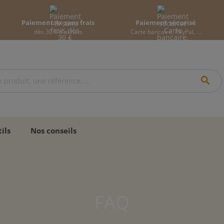
Paiement 4x sans frais
Paiement sécurisé
dès 30 € d'achats
Carte bancaire, PayPal, ...
search
ils
Nos conseils
FAQ