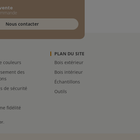
-vente
commande
Nous contacter
PLAN DU SITE
de couleurs
Bois extérieur
sement des
Bois intérieur
lons
Échantillons
s de sécurité
Outils
e fidélité
er
.