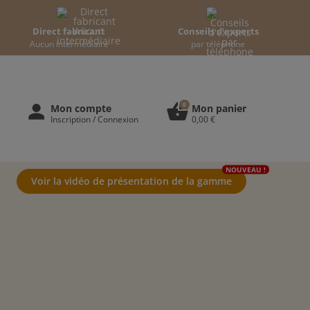
Direct fabricant
Conseils d'experts
Aucun intermédiaire
par téléphone
0
person
shopping_basket
Mon compte
Mon panier
Inscription / Connexion
0,00 €
NOUVEAU !
Voir la vidéo de présentation de la gamme