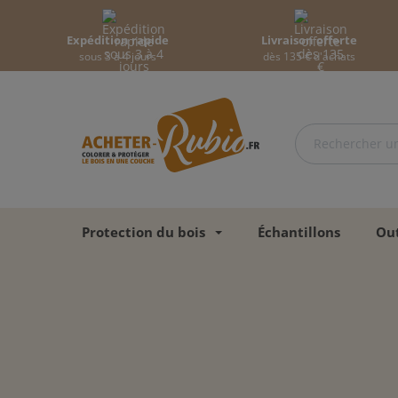
Expédition rapide
Livraison offerte
sous 3 à 4 jours
dès 135 € d'achats
Protection du bois
Échantillons
Out