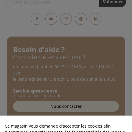
Facebook
YouTube
Pinterest
Instagram
LinkedIn
Besoin d'aide ?
Contactez le service client !
du lundi au jeudi de 9h15 à 12h15 puis de 13h30 à
17h
le vendredi de 9h15 à 12h15 puis de 13h30 à 16h30
Service après-vente
Au sujet d'une commande
Nous contacter
Service technique
Conseils d'experts
Ce magasin vous demande d'accepter les cookies afin