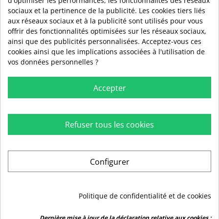
d'optimiser les performances, les fonctionnalités des réseaux
01 89 72 40 90
sociaux et la pertinence de la publicité. Les cookies tiers liés
aux réseaux sociaux et à la publicité sont utilisés pour vous
offrir des fonctionnalités optimisées sur les réseaux sociaux,
ainsi que des publicités personnalisées. Acceptez-vous ces
cookies ainsi que les implications associées à l'utilisation de
vos données personnelles ?
Accepter
Refuser tous les cookies

RUBIO

INFORMATIONS
Configurer

AIDE

PLAN DU SITE
Politique de confidentialité et de cookies
Marchand approuvé par la Société des Avis Garantis,
cliquez ici pour
Dernière mise à jour de la déclaration relative aux cookies :