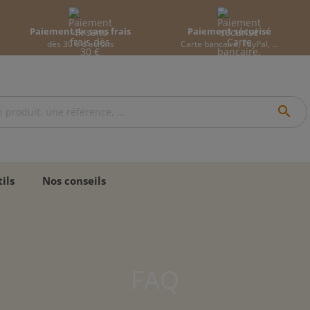
Paiement 4x sans frais
Paiement sécurisé
dès 30 € d'achats
Carte bancaire, PayPal, ...
search
ils
Nos conseils
FAQ