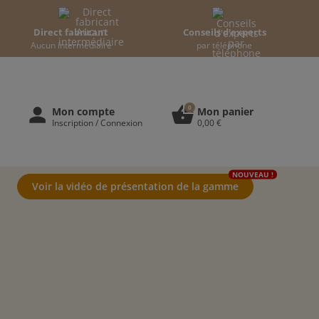
Direct fabricant
Conseils d'experts
Aucun intermédiaire
par téléphone
0
person
shopping_basket
Mon compte
Mon panier
Inscription / Connexion
0,00 €
NOUVEAU !
Voir la vidéo de présentation de la gamme