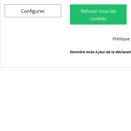
Configurer
Refuser tous les
Facebook
YouTube
Pintere
In
cookies
Politique
9.5
/10
RUBIO
2442 avis
Dernière mise à jour de la déclarati
Qui sommes
Contact
Blog
Distributeur
Avis