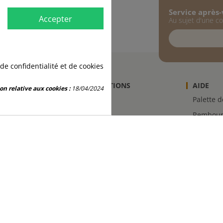
Service après
Accepter
st
stagram
LinkedIn
Au sujet d'une 
 de confidentialité et de cookies
INFORMATIONS
AIDE
on relative aux cookies :
18/04/2024
-nous
Livraison
Palette 
Retours
Rembour
échantil
Conditions Générales de
Vente
Consigne
s
Mentions légales
FAQ
Plan du site
Programm
Marchand approuvé par la Société des Avis Garantis,
cliquez ici pour vérifi
© 2026 – Acheter-Rubio par
Pixodeo
–
Gestion des cookies