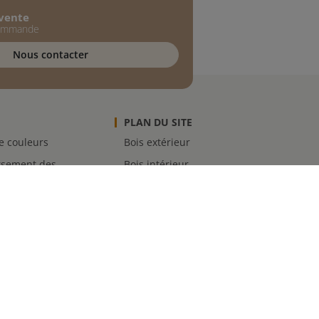
-vente
commande
Nous contacter
PLAN DU SITE
de couleurs
Bois extérieur
sement des
Bois intérieur
lons
Échantillons
s de sécurité
Outils
e fidélité
er
.