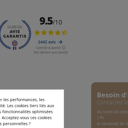
Besoin d'
 du bois
r les performances, les
Contactez le
té. Les cookies tiers liés aux
ux sociaux
du lundi au jeu
es fonctionnalités optimisées
17h
. Acceptez-vous ces cookies
le vendredi de 
es personnelles ?