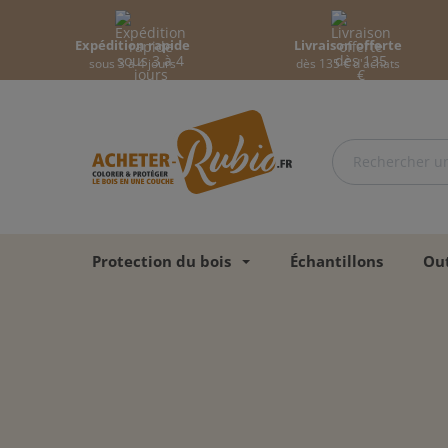
Expédition rapide
Livraison offerte
sous 3 à 4 jours
dès 135 € d'achats
Protection du bois
Échantillons
Out