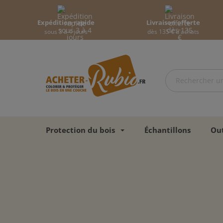
Expédition rapide
Livraison offerte
sous 3 à 4 jours
dès 135 € d'achats
Protection du bois
Échantillons
Out