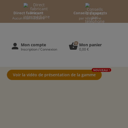
Direct fabricant
Conseils d'experts
Aucun intermédiaire
par téléphone
0
person
shopping_basket
Mon compte
Mon panier
Inscription / Connexion
0,00 €
NOUVEAU !
Voir la vidéo de présentation de la gamme