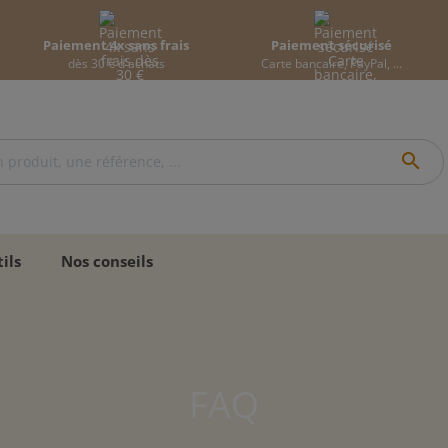
Paiement 4x sans frais
Paiement sécurisé
dès 30 € d'achats
Carte bancaire, PayPal, ...
search
ils
Nos conseils
FAQ