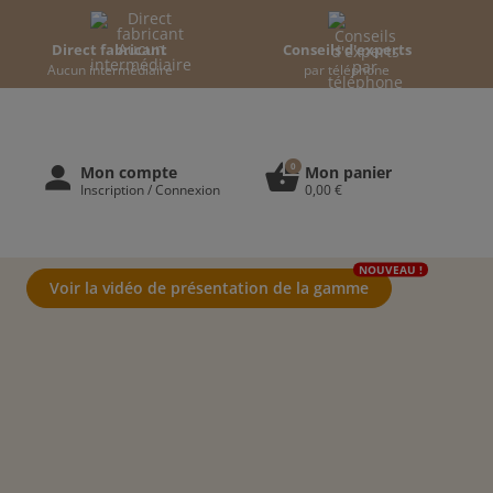
Direct fabricant
Conseils d'experts
Aucun intermédiaire
par téléphone
0
person
shopping_basket
Mon compte
Mon panier
Inscription / Connexion
0,00 €
NOUVEAU !
Voir la vidéo de présentation de la gamme