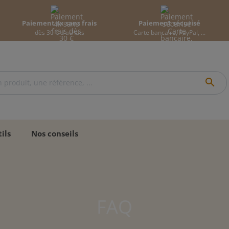
Paiement 4x sans frais
Paiement sécurisé
dès 30 € d'achats
Carte bancaire, PayPal, ...
search
ils
Nos conseils
FAQ