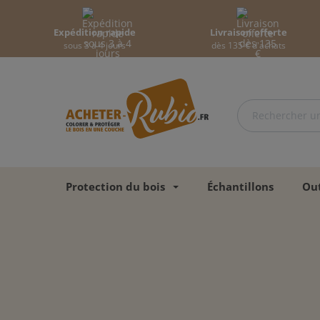
Expédition rapide
Livraison offerte
sous 3 à 4 jours
dès 135 € d'achats
Protection du bois
Échantillons
Out