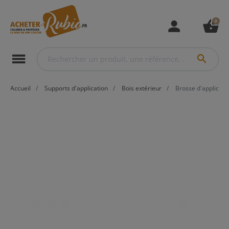
0
person
shopping_basket
menu
search
Accueil
Supports d'application
Bois extérieur
Brosse d'applicati