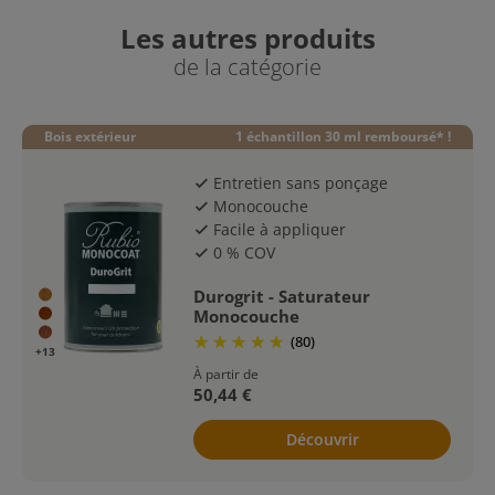
Les autres produits
de la catégorie
Bois extérieur
1 échantillon 30 ml remboursé* !
Entretien sans ponçage
check
Monocouche
check
Facile à appliquer
check
0 % COV
check
Durogrit - Saturateur
Monocouche
(80)
+13
À partir de
50,44 €
Découvrir