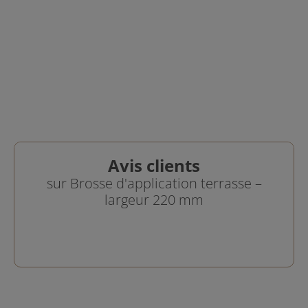
elle offre un confort d'utilisation optimal pour travailler
debout et appliquer la finition rapidement.
Après utilisation,
la brosse se nettoie facilement à l’eau
tiède savonneuse
, ce qui permet de la réutiliser pour de
futurs entretiens.
Avis clients
sur Brosse d'application terrasse –
largeur 220 mm