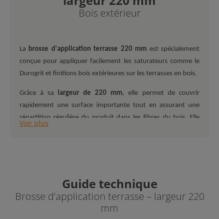
largeur 220 mm
Bois extérieur
La
brosse d'application terrasse 220 mm
est spécialement
conçue pour appliquer facilement les saturateurs comme le
Durogrit et finitions bois extérieures sur les terrasses en bois.
Grâce à sa
largeur de 220 mm
, elle permet de couvrir
rapidement une surface importante tout en assurant une
répartition régulière du produit dans les fibres du bois. Elle
Voir plus
est particulièrement adaptée à l’application du saturateur
monocouche
Durogrit
sur les terrasses bois.
Ses
poils souples et résistants
permettent de travailler
efficacement le produit dans le bois, sans laisser de traces ni
Guide technique
de surépaisseur. La brosse assure ainsi une application
Brosse d'application terrasse – largeur 220
homogène et professionnelle, idéale pour les terrasses bois.
mm
Montée sur un
support robuste avec douille pour manche
,