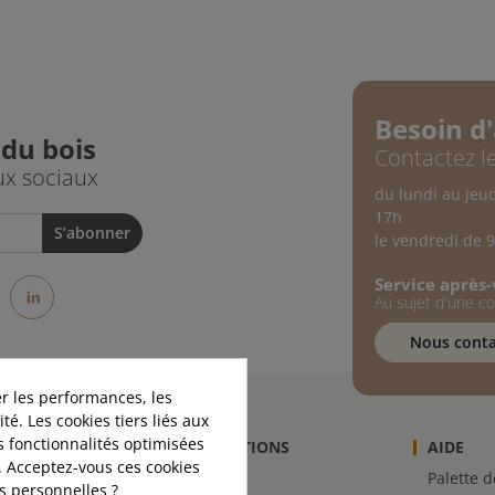
Besoin d'
 du bois
Contactez le
ux sociaux
du lundi au jeu
17h
le vendredi de 
Service après
st
stagram
LinkedIn
Au sujet d'une 
Nous conta
r les performances, les
té. Les cookies tiers liés aux
es fonctionnalités optimisées
INFORMATIONS
AIDE
. Acceptez-vous ces cookies
-nous
Livraison
Palette 
es personnelles ?