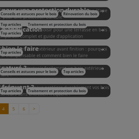
avant finition : une étape clé
Quelle protection choisir pour
pour une protection durable
une terrasse en bois ?
Conseils et astuces pour le bois
Rénovation du bois
Comparatif complet et guide
Top articles
Traitement et protection du bois
Nettoyer un bois extérieur
d’application
avant finition : pourquoi c’est
Top articles
indispensable et comment
bien le faire
Comment entretenir
Top articles
facilement un bois extérieur
Quelle solution pour protéger
saturé ?
durablement vos bois
Conseils et astuces pour le bois
Top articles
extérieurs sans entretien
fréquent ?
Top articles
Traitement et protection du bois
4
5
6
>