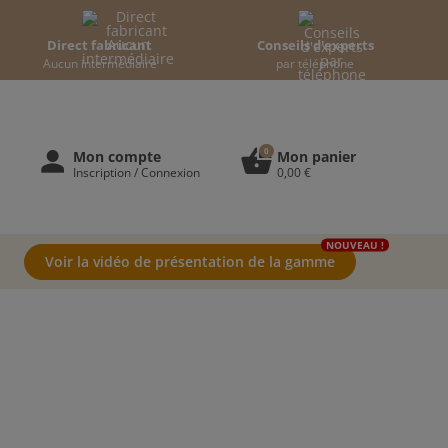
Direct fabricant
Conseils d'experts
Aucun intermédiaire
par téléphone
0
person
shopping_basket
Mon compte
Mon panier
Inscription / Connexion
0,00 €
NOUVEAU !
Voir la vidéo de présentation de la gamme