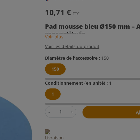
10,71 €
TTC
(7 avis)
Pad mousse bleu Ø150 mm – App
reconstitués
Voir plus
Voir les détails du produit
Diamètre de l'accessoire :
150
150
Conditionnement (en unité) :
1
1
-
+
A