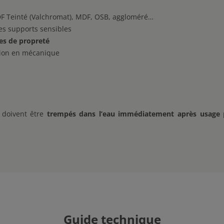
F Teinté (Valchromat), MDF, OSB, aggloméré…
es supports sensibles
ces de propreté
ation en mécanique
doivent être
trempés dans l’eau immédiatement après usage
p
Guide technique