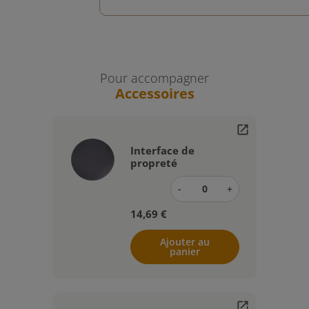
Pour accompagner
Accessoires
open_in_new
Interface de
propreté
-
+
14,69 €
Ajouter au
panier
open_in_new