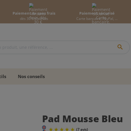
Paiement 4x sans frais
Paiement sécurisé
dès 30 € d'achats
Carte bancaire, PayPal, ...
search
ils
Nos conseils
Pad Mousse Bleu