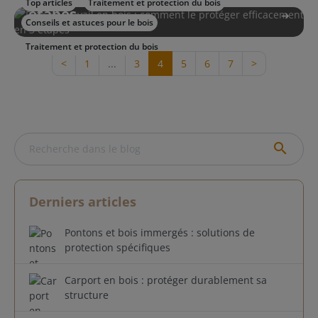
Top articles
Traitement et protection du bois
étapes
Conseils et astuces pour le bois
Traitement et protection du bois
<
1
...
3
4
5
6
7
>
search
Derniers articles
Pontons et bois immergés : solutions de
protection spécifiques
Carport en bois : protéger durablement sa
structure