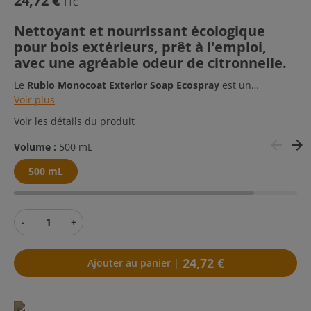
24,72 €
TTC
Nettoyant et nourrissant écologique
pour bois extérieurs, prêt à l'emploi,
avec une agréable odeur de citronnelle.
Le
Rubio Monocoat Exterior Soap Ecospray
est un
nettoyant écologique, prêt à l'emploi, conçu pour nettoyer et
Voir plus
nourrir vos surfaces en bois extérieur. Grâce à son action
Voir les détails du produit
double, il élimine les saletés tout en protégeant le bois, lui
(4 avis)
redonnant douceur et éclat. Idéal pour les terrasses,
arrow_back
arrow_forward
Volume :
500 mL
meubles de jardin et autres surfaces traitées avec des
500 mL
huiles ou saturateurs, il est facile à utiliser et respectueux
de l’environnement.
-
+
24,72 €
Ajouter au panier |