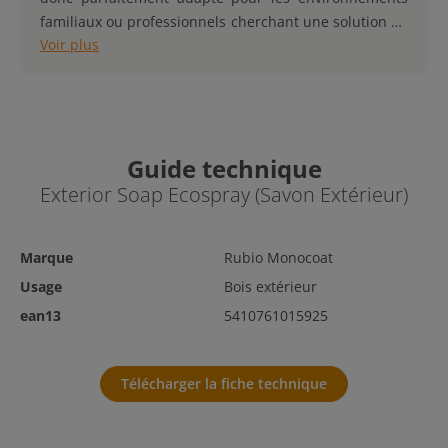
familiaux ou professionnels cherchant une solution de
Voir plus
nettoyage respectueuse de la nature.
Guide technique
Exterior Soap Ecospray (Savon Extérieur)
Marque
Rubio Monocoat
Usage
Bois extérieur
ean13
5410761015925
Télécharger la fiche technique