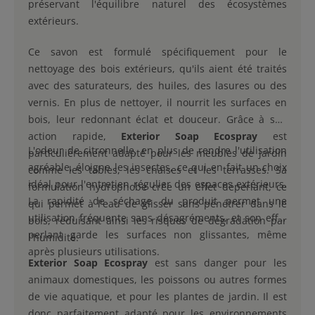
préservant l'équilibre naturel des écosystèmes
extérieurs.
Ce savon est formulé spécifiquement pour le
nettoyage des bois extérieurs, qu'ils aient été traités
avec des saturateurs, des huiles, des lasures ou des
vernis. En plus de nettoyer, il nourrit les surfaces en
bois, leur redonnant éclat et douceur. Grâce à son
action rapide,
Exterior Soap Ecospray
est
L'odeur de citronnelle, en plus de rendre l'utilisation
particulièrement adapté pour les meubles de jardin
agréable, éloigne les insectes, ce qui en fait un choix
comme les tables, les chaises et les terrasses. Sa
idéal pour l'entretien régulier des espaces extérieurs.
formulation hydrophobe crée un effet déperlant, ce
La rapidité de séchage du produit permet une
qui permet à l'eau de glisser sans pénétrer dans le
utilisation fréquente sans désagréments, et son effet
bois, réduisant ainsi les risques de dégradation par
perlant garde les surfaces non glissantes, même
l'humidité.
après plusieurs utilisations.
Exterior Soap Ecospray
est sans danger pour les
animaux domestiques, les poissons ou autres formes
de vie aquatique, et pour les plantes de jardin. Il est
donc parfaitement adapté pour les environnements