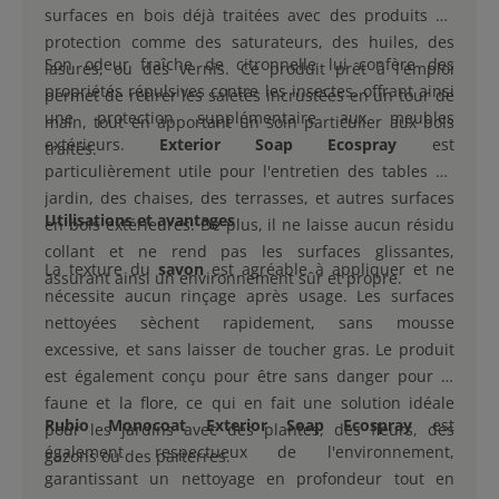
surfaces en bois déjà traitées avec des produits de
protection comme des saturateurs, des huiles, des
Son odeur fraîche de citronnelle lui confère des
lasures, ou des vernis. Ce produit prêt à l'emploi
propriétés répulsives contre les insectes, offrant ainsi
permet de retirer les saletés incrustées en un tour de
une protection supplémentaire aux meubles
main, tout en apportant un soin particulier aux bois
extérieurs.
Exterior Soap Ecospray
est
traités.
particulièrement utile pour l'entretien des tables de
jardin, des chaises, des terrasses, et autres surfaces
Utilisations et avantages
en bois extérieures. De plus, il ne laisse aucun résidu
collant et ne rend pas les surfaces glissantes,
La texture du
savon
est agréable à appliquer et ne
assurant ainsi un environnement sûr et propre.
nécessite aucun rinçage après usage. Les surfaces
nettoyées sèchent rapidement, sans mousse
excessive, et sans laisser de toucher gras. Le produit
est également conçu pour être sans danger pour la
faune et la flore, ce qui en fait une solution idéale
Rubio Monocoat Exterior Soap Ecospray
est
pour les jardins avec des plantes, des fleurs, des
également respectueux de l'environnement,
gazons ou des parterres.
garantissant un nettoyage en profondeur tout en