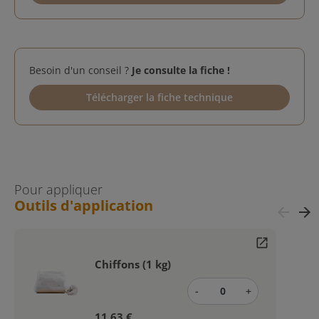
Besoin d'un conseil ?
Je consulte la fiche !
Télécharger la fiche technique
Pour appliquer
Outils d'application
arrow_back
arrow_forward
open_in_new
Chiffons (1 kg)
-
+
11,63 €