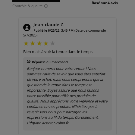
Basé sur 4 avis
Contrôle & qualité
Jean-claude Z.
 :
Publié le 6/25/25, 3:46 PM
(Date de commande :
5/7/2025)
8/13/
Bien mais à voir la tenue dans le temps
Exce
Réponse du marchand
 le
Bonjour et merci pour votre retour ! Nous
Me
sommes ravis de savoir que vous êtes satisfait
:) 
de votre achat, mais nous comprenons que la
question de la tenue dans le temps est
importante. Soyez assuré que nous faisons
notre possible pour offrir des produits de
qualité. Nous apprécions votre vigilance et votre
confiance en nos produits. N'hésitez pas à
revenir vers nous pour partager vos
impressions au fil du temps. Cordialement,
L'équipe acheter-rubio.fr