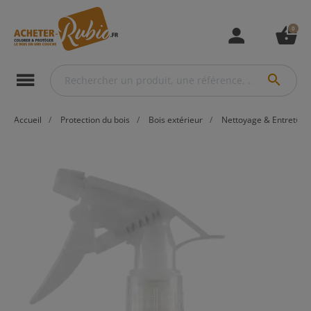
0
person
shopping_basket
menu
search
Accueil
Protection du bois
Bois extérieur
Nettoyage & Entretien