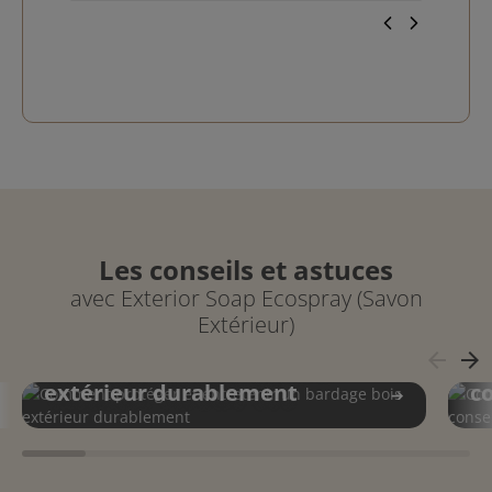
Les conseils et astuces
avec Exterior Soap Ecospray (Savon
Extérieur)
Comment protéger et
C
arrow_back
arrow_forward
entretenir un bardage bois
te
extérieur durablement
co