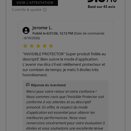
VOIR L'ATTESTATION
Basé sur 43 avis
Contrôle & qualité
Jerome L.
e :
Publié le 6/21/26, 12:12 PM
(Date de commande
: 6/10/2026)
5/5/2
"INVISIBLE PROTECTOR" Super produit fidéle au
Exac
descriptif. Bien suivre le mode d'application.
L'avenir me dira s'il est réèllement protecteur et
sur combien de temps. Je mets 5 étoiles très
Me
honnètement.
qu
att
Réponse du marchand
Merci pour votre retour et votre confiance !
Nous sommes ravis que l'Invisible Protector soit
conforme à vos attentes et au descriptif
annoncé. En effet, le respect du mode
d'application est essentiel pour obtenir les
meilleures performances. Nous vous
remercions sincèrement pour votre évaluation 5
étoiles et vous souhaitons une excellente tenue