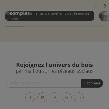
Rénover et vitrifier un
Dé
arrow_back
arrow_forward
parquet en bois : le guide
t
complet
c
Rejoignez l'univers du bois
par mail ou sur les réseaux sociaux
Facebook
YouTube
Pinterest
Instagram
LinkedIn