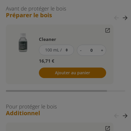
Avant de protéger le bois
Préparer le bois
arrow_back
arrow_forward
open_in_new
Cleaner
-
+
16,71 €
Ajouter au panier
Pour protéger le bois
Additionnel
arrow_back
arrow_forward
open_in_new