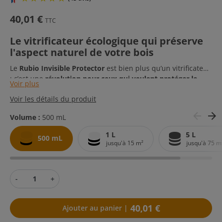
40,01 €
TTC
Le vitrificateur écologique qui préserve
l'aspect naturel de votre bois
Le
Rubio Invisible Protector
est bien plus qu’un vitrificateur
: c’est une
révolution pour ceux qui veulent protéger le
Voir plus
bois sans jamais trahir son apparence
. Grâce à sa
Voir les détails du produit
formulation à base de résine végétale
, ce produit offre une
protection durable tout en conservant l’aspect brut, poncé
arrow_back
arrow_forward
(43 avis)
Volume :
500 mL
et naturel du bois
, sans aucun effet mouillé ni changement
de teinte.
1 L
5 L
500 mL
jusqu'à 15 m²
jusqu'à 75 m
-
+
40,01 €
Ajouter au panier |