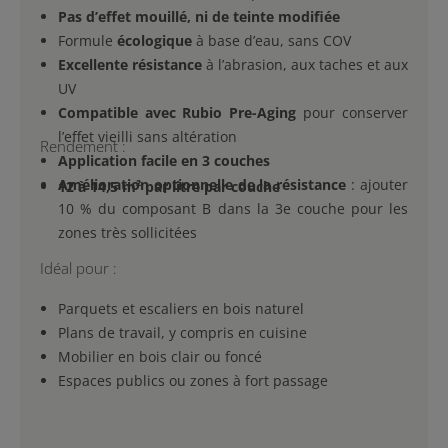
Pas d’effet mouillé, ni de teinte modifiée
Formule
écologique
à base d’eau, sans COV
Excellente résistance
à l’abrasion, aux taches et aux
UV
Compatible avec Rubio Pre-Aging
pour conserver
l’effet vieilli sans altération
Rendement :
Application facile en 3 couches
Amélioration optionnelle de la résistance
: ajouter
12 à 14,5 m² par litre par couche
10 % du composant B dans la 3e couche pour les
zones très sollicitées
Idéal pour :
Parquets et escaliers en bois naturel
Plans de travail, y compris en cuisine
Mobilier en bois clair ou foncé
Espaces publics ou zones à fort passage