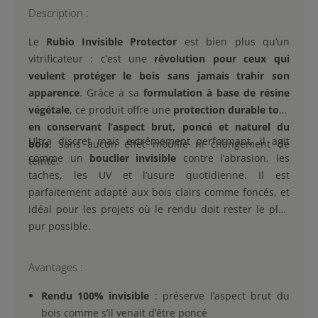
Description :
Le
Rubio Invisible Protector
est bien plus qu’un
vitrificateur : c’est une
révolution pour ceux qui
veulent protéger le bois sans jamais trahir son
apparence
. Grâce à sa
formulation à base de résine
végétale
, ce produit offre une
protection durable tout
en conservant l’aspect brut, poncé et naturel du
Ultra discret mais extrêmement performant, il agit
bois
, sans aucun effet mouillé ni changement de
comme un
bouclier invisible
contre l’abrasion, les
teinte.
taches, les UV et l’usure quotidienne. Il est
parfaitement adapté aux bois clairs comme foncés, et
idéal pour les projets où le rendu doit rester le plus
pur possible.
Avantages :
Rendu 100% invisible
: préserve l’aspect brut du
bois comme s’il venait d’être poncé