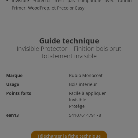
Invisible Protector n’est pas compatible avec Tannin
Primer, WoodPrep, et Precolor Easy.
Guide technique
Invisible Protector – Finition bois brut
totalement invisible
Marque
Rubio Monocoat
Usage
Bois intérieur
Points forts
Facile à appliquer
Invisible
Protège
ean13
5410761479178
Télécharger la fiche technique