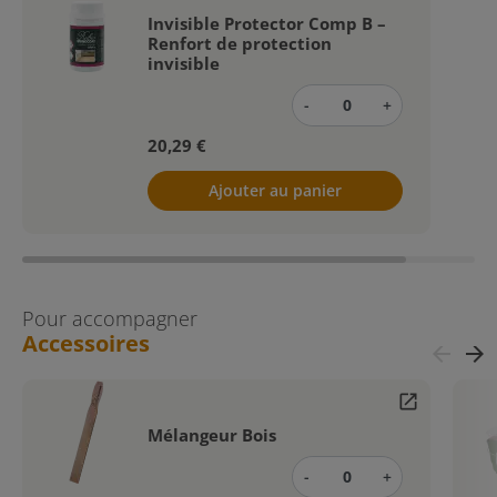
Invisible Protector Comp B –
Renfort de protection
invisible
-
+
20,29 €
Ajouter au panier
Pour accompagner
Accessoires
arrow_back
arrow_forward
open_in_new
Mélangeur Bois
-
+