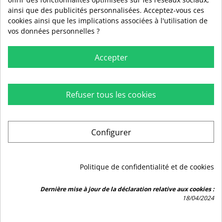
ainsi que des publicités personnalisées. Acceptez-vous ces
cookies ainsi que les implications associées à l'utilisation de
vos données personnelles ?
Accepter
Refuser tous les cookies

RUBIO

INFORMATIONS
Configurer

AIDE

PLAN DU SITE
Politique de confidentialité et de cookies
Marchand approuvé par la Société des Avis Garantis,
cliquez ici pour
Dernière mise à jour de la déclaration relative aux cookies :
vérifier
.
18/04/2024
9.5
/10
2442 avis
© 2026 – Acheter-Rubio par
Pixodeo
–
Gestion des cookies