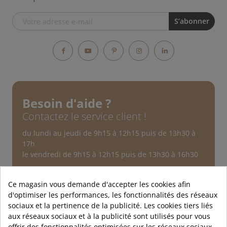
Facebook
YouTube
Pinterest
Instagram
LinkedIn
Besoin d'aide ?
Contactez le service client !
du lundi au jeudi de 9h15 à 12h15 puis de 13h30 à
17h
le vendredi de 9h15 à 12h15 puis de 13h30 à 16h30
Service après-vente
Au sujet d'une commande
Ce magasin vous demande d'accepter les cookies afin
d'optimiser les performances, les fonctionnalités des réseaux
Nous contacter
sociaux et la pertinence de la publicité. Les cookies tiers liés
aux réseaux sociaux et à la publicité sont utilisés pour vous
offrir des fonctionnalités optimisées sur les réseaux sociaux,